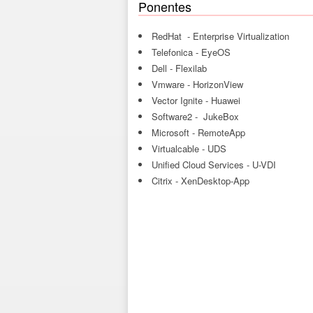
Ponentes
RedHat - Enterprise Virtualization
Telefonica - EyeOS
Dell - Flexilab
Vmware - HorizonView
Vector Ignite - Huawei
Software2 - JukeBox
Microsoft - RemoteApp
Virtualcable - UDS
Unified Cloud Services - U-VDI
Citrix - XenDesktop-App